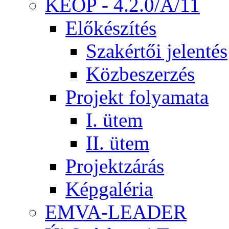
KEOP - 4.2.0/A/11
Előkészítés
Szakértői jelentés
Közbeszerzés
Projekt folyamata
I. ütem
II. ütem
Projektzárás
Képgaléria
EMVA-LEADER