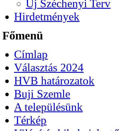
Új Széchenyi Terv
Hirdetmények
Főmenü
Címlap
Választás 2024
HVB határozatok
Buji Szemle
A településünk
Térkép