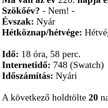
Szökőév?
- Nem! -
Évszak:
Nyár
Hétköznap/hétvége:
Hétvé
Idő:
18 óra, 58 perc.
Internetidő:
748 (Swatch)
Időszámítás:
Nyári
A következő holdtölte
20
na