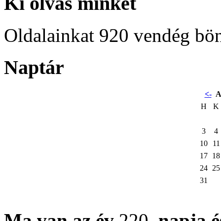
Ki olvas minket
Oldalainkat 920 vendég bö
Naptár
<-
A
H
K
3
4
10
11
17
18
24
25
31
Ma van az év
220.
napja