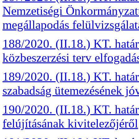
Nemzetiségi Önkormányzatt
megállapodás felülvizsgálat
188/2020. (II.18.) KT. hatá
közbeszerzési terv elfogadá
189/2020. (II.18.) KT. hatá
szabadság ütemezésének jó
190/2020. (II.18.) KT. hat
felújításának kivitelezőjéről