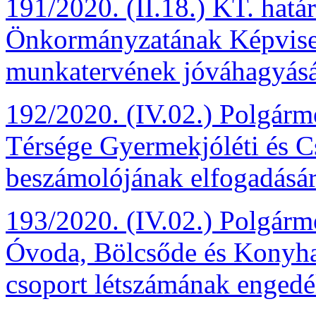
191/2020. (II.18.) KT. hatá
Önkormányzatának Képviselő-
munkatervének jóváhagyásá
192/2020. (IV.02.) Polgárme
Térsége Gyermekjóléti és Cs
beszámolójának elfogadásár
193/2020. (IV.02.) Polgárme
Óvoda, Bölcsőde és Konyha
csoport létszámának engedé