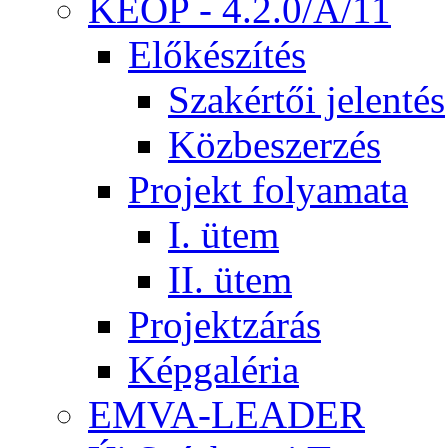
KEOP - 4.2.0/A/11
Előkészítés
Szakértői jelentés
Közbeszerzés
Projekt folyamata
I. ütem
II. ütem
Projektzárás
Képgaléria
EMVA-LEADER