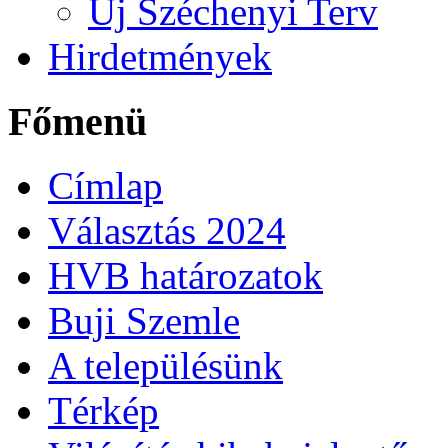
Új Széchenyi Terv
Hirdetmények
Főmenü
Címlap
Választás 2024
HVB határozatok
Buji Szemle
A településünk
Térkép