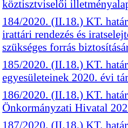
köztisztviselői illetményal
184/2020. (II.18.) KT. hatá
irattári rendezés és iratsel
szükséges forrás biztosításá
185/2020. (II.18.) KT. hatá
egyesületeinek 2020. évi t
186/2020. (II.18.) KT. hatá
Önkormányzati Hivatal 2020
187/2020. (II.18.) KT. hat