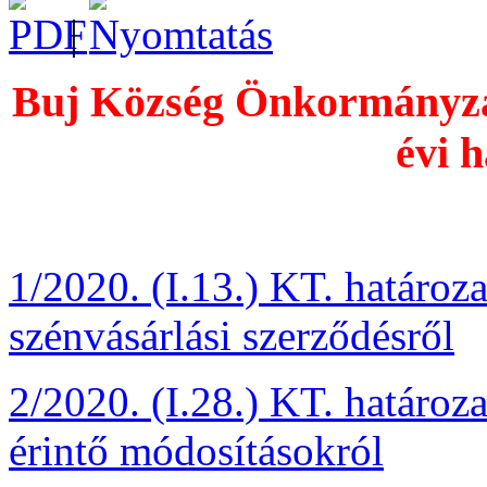
|
Buj Község Önkormányzat
évi h
1/2020. (I.13.) KT. határoz
szénvásárlási szerződésről
2/2020. (I.28.) KT. határoz
érintő módosításokról