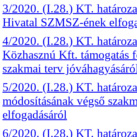
3/2020. (I.28.) KT. határo
Hivatal SZMSZ-ének elfoga
4/2020. (I.28.) KT. határ
Közhasznú Kft. támogatás f
szakmai terv jóváhagyásáró
5/2020. (I.28.) KT. határoz
módosításának végső szakm
elfogadásáról
6/2020. (I.28.) KT. határoz