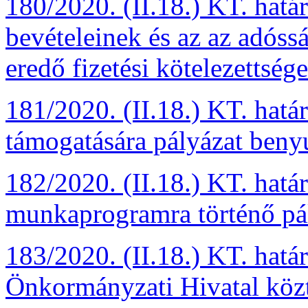
180/2020. (II.18.) KT. hatá
bevételeinek és az az adóssá
eredő fizetési kötelezettsé
181/2020. (II.18.) KT. hat
támogatására pályázat benyú
182/2020. (II.18.) KT. hat
munkaprogramra történő pál
183/2020. (II.18.) KT. hatá
Önkormányzati Hivatal közti