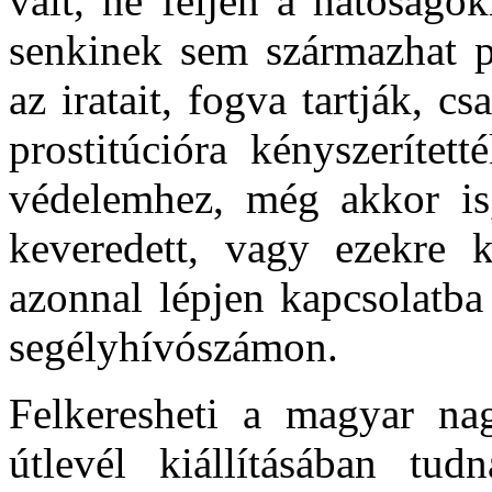
vált, ne féljen a hatóságo
senkinek sem származhat p
az iratait, fogva tartják, c
prostitúcióra kényszerítet
védelemhez, még akkor is
keveredett, vagy ezekre ké
azonnal lépjen kapcsolatba
segélyhívószámon.
Felkeresheti a magyar nag
útlevél kiállításában tud