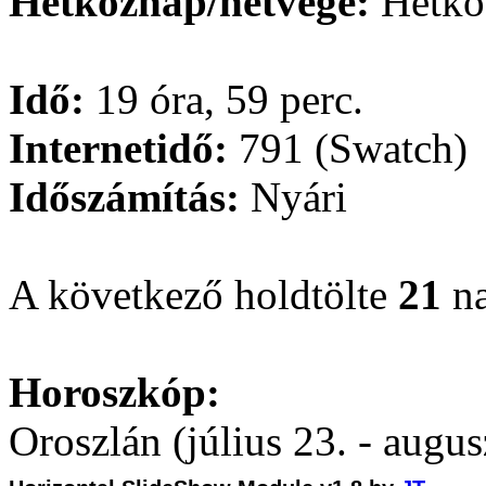
Hétköznap/hétvége:
Hétkö
Idő:
19 óra, 59 perc.
Internetidő:
791 (Swatch)
Időszámítás:
Nyári
A következő holdtölte
21
na
Horoszkóp:
Oroszlán (július 23. - augus