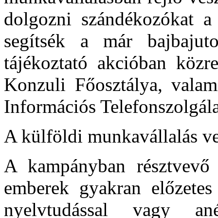
dolgozni szándékozókat a j
segítsék a már bajbajut
tájékoztató akcióban köz
Konzuli Főosztálya, valam
Információs Telefonszolgál
A külföldi munkavállalás ve
A kampányban résztvevő sz
emberek gyakran előzetes 
nyelvtudással vagy an