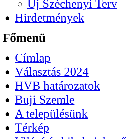
Új Széchenyi Terv
Hirdetmények
Főmenü
Címlap
Választás 2024
HVB határozatok
Buji Szemle
A településünk
Térkép