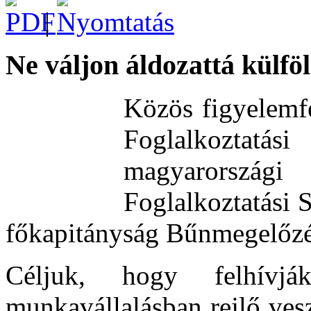
|
Ne váljon áldozattá külfö
Közös figyelemf
Foglalkoztatá
magyarországi
E
Foglalkoztatási 
főkapitányság Bűnmegelőzés
Céljuk, hogy felhívj
munkavállalásban rejlő ves