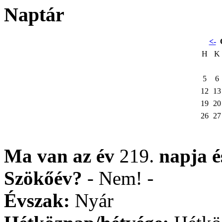
Naptár
<-
H
K
5
6
12
13
19
20
26
27
Ma van az év
219.
napja
Szökőév?
- Nem! -
Évszak:
Nyár