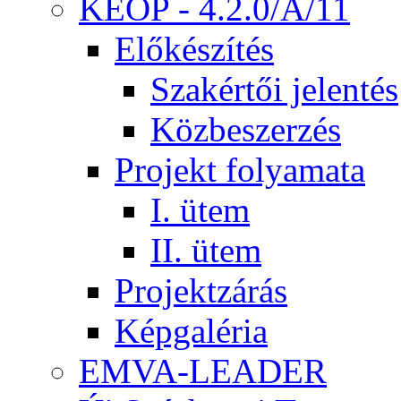
KEOP - 4.2.0/A/11
Előkészítés
Szakértői jelentés
Közbeszerzés
Projekt folyamata
I. ütem
II. ütem
Projektzárás
Képgaléria
EMVA-LEADER